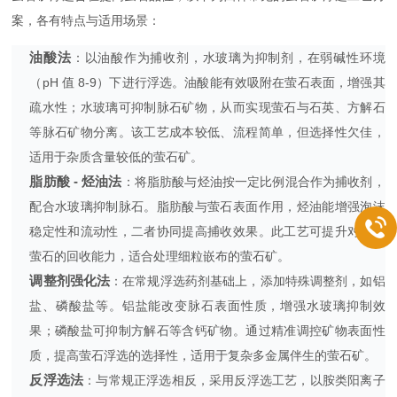
案，各有特点与适用场景：
油酸法
：以油酸作为捕收剂，水玻璃为抑制剂，在弱碱性环境
（pH 值 8-9）下进行浮选。油酸能有效吸附在萤石表面，增强其
疏水性；水玻璃可抑制脉石矿物，从而实现萤石与石英、方解石
等脉石矿物分离。该工艺成本较低、流程简单，但选择性欠佳，
适用于杂质含量较低的萤石矿。
脂肪酸 - 烃油法
：将脂肪酸与烃油按一定比例混合作为捕收剂，
配合水玻璃抑制脉石。脂肪酸与萤石表面作用，烃油能增强泡沫
稳定性和流动性，二者协同提高捕收效果。此工艺可提升对细粒
萤石的回收能力，适合处理细粒嵌布的萤石矿。
调整剂强化法
：在常规浮选药剂基础上，添加特殊调整剂，如铝
盐、磷酸盐等。铝盐能改变脉石表面性质，增强水玻璃抑制效
果；磷酸盐可抑制方解石等含钙矿物。通过精准调控矿物表面性
质，提高萤石浮选的选择性，适用于复杂多金属伴生的萤石矿。
反浮选法
：与常规正浮选相反，采用反浮选工艺，以胺类阳离子