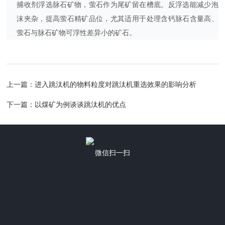
捕收剂浮选脉石矿物，萤石作为尾矿留在槽底。反浮选能减少泡
沫夹杂，提高萤石精矿品位，尤其适用于处理含钙脉石含量高、
萤石与脉石矿物可浮性差异小的矿石。
上一篇：
进入跳汰机的物料粒度对跳汰机重选效果的影响分析
下一篇：
以煤矿为例谈谈跳汰机的优点
微信扫一扫